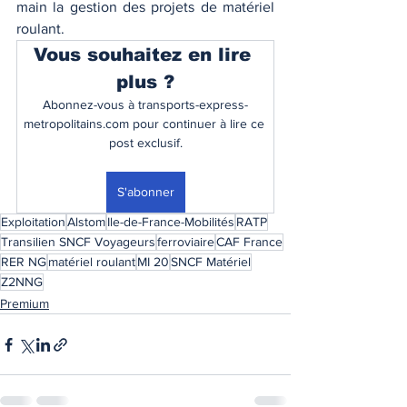
main la gestion des projets de matériel 
roulant. 
Vous souhaitez en lire 
plus ?
Abonnez-vous à transports-express-
metropolitains.com pour continuer à lire ce 
post exclusif.
S'abonner
Exploitation
Alstom
Ile-de-France-Mobilités
RATP
Transilien SNCF Voyageurs
ferroviaire
CAF France
RER NG
matériel roulant
MI 20
SNCF Matériel
Z2NNG
Premium