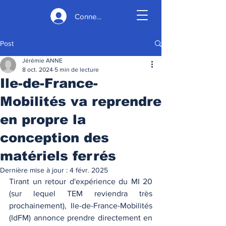
Connexion
Post
Jérémie ANNE
8 oct. 2024
5 min de lecture
Ile-de-France-
Mobilités va reprendre
en propre la
conception des
matériels ferrés
Dernière mise à jour :
4 févr. 2025
Tirant un retour d'expérience du MI 20 
(sur lequel TEM reviendra très 
prochainement), Ile-de-France-Mobilités 
(IdFM) annonce prendre directement en 