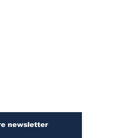
s Express
litains
Pour recevoir notre newsletter 