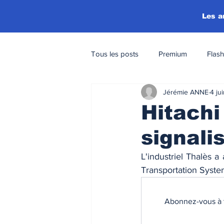
Les a
Tous les posts
Premium
Flash
Jérémie ANNE
4 ju
Hitachi
signali
L'industriel Thalès 
Transportation System
Abonnez-vous à t