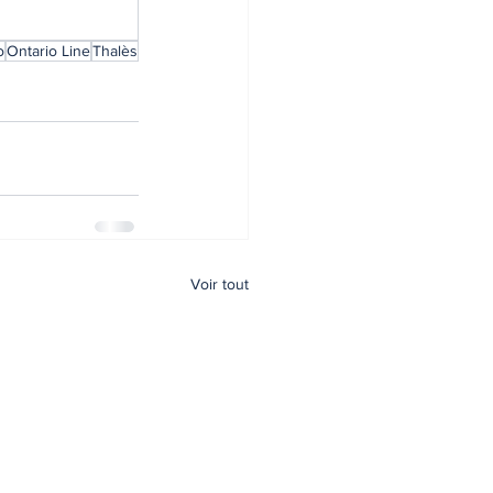
o
Ontario Line
Thalès
Voir tout