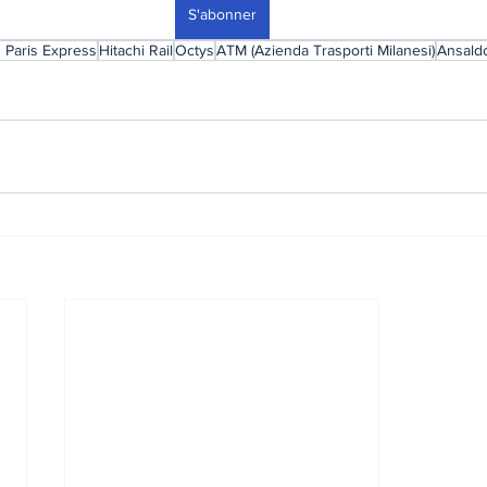
S'abonner
 Paris Express
Hitachi Rail
Octys
ATM (Azienda Trasporti Milanesi)
Ansald