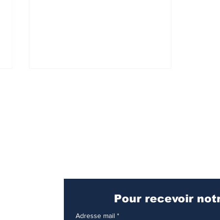
T
ransport
Métropo
L’Ontario Line : pour
Transdev, mon métro au
Canada
Adresse mail
*