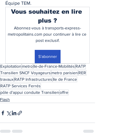
Équipe TEM. 
Vous souhaitez en lire 
plus ?
Abonnez-vous à transports-express-
metropolitains.com pour continuer à lire ce 
post exclusif.
S'abonner
Exploitation
metro
Ile-de-France-Mobilités
RATP
Transilien SNCF Voyageurs
metro parisien
RER
travaux
RATP Infrastructures
Ile de France
RATP Services Ferrés
pôle d'appui conduite Transilien
offre
Flash