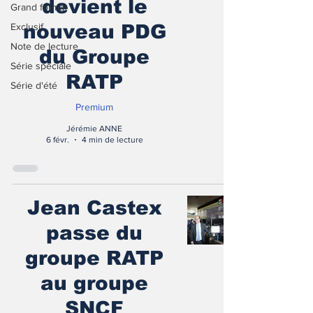
devient le
Grand format
Exclusif
nouveau PDG
Note de lecture
du Groupe
Série spéciale
RATP
Série d'été
Premium
Jérémie ANNE
6 févr.
4 min de lecture
Jean Castex
passe du
groupe RATP
au groupe
SNCF