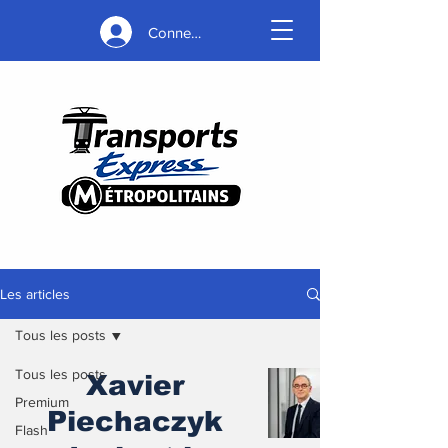
Connexion
Les articles
Tous les posts
Tous les posts
Xavier
Premium
Piechaczyk
Flash