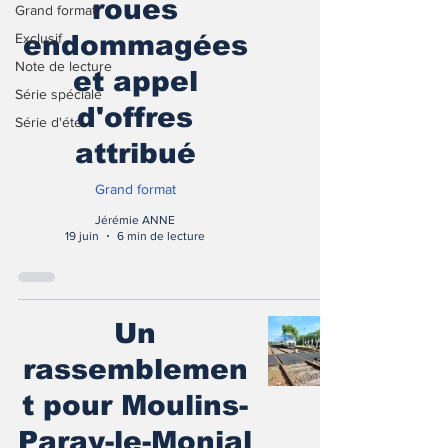
roues
Grand format
Exclusif
endommagées
Note de lecture
et appel
Série spéciale
d'offres
Série d'été
attribué
Grand format
Jérémie ANNE
19 juin
6 min de lecture
Un
rassemblemen
t pour Moulins-
Paray-le-Monial