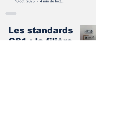
10 oct. 2025
4 min de lecture
Les standards
GS1 : la filière
ferroviaire
unifie ses
identifiants
Premium
Jérémie ANNE
3 oct. 2025
4 min de lecture
Les travaux en