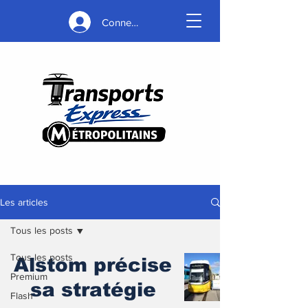
Connexion
Les articles
Tous les posts
Tous les posts
Alstom précise
Premium
sa stratégie
Flash