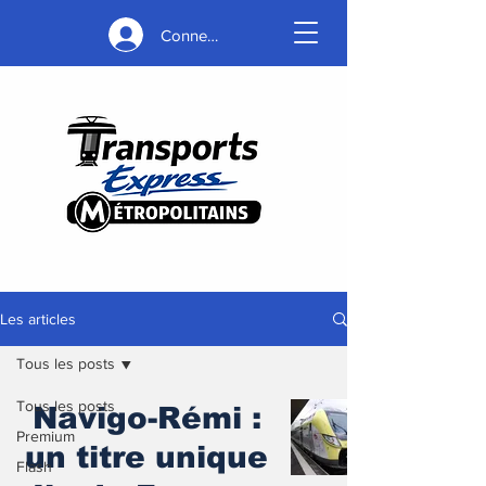
Connexion
Les articles
Tous les posts
Tous les posts
Navigo-Rémi :
Premium
un titre unique
Flash