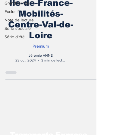
Ile-de-France-
Grand format
Exclusif
Mobilités-
Note de lecture
Centre-Val-de-
Série spéciale
Loire
Série d'été
Premium
Jérémie ANNE
23 oct. 2024
3 min de lecture
T
ransports Express