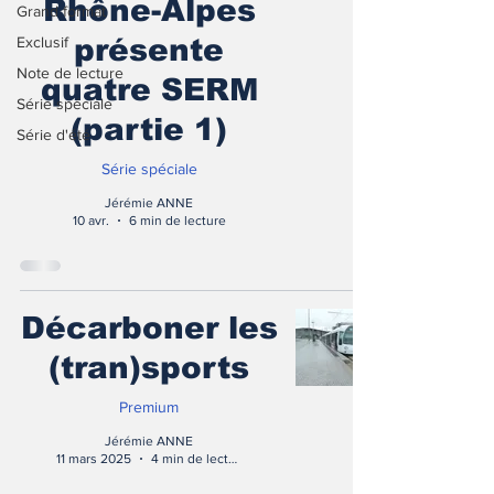
Rhône-Alpes
Grand format
Exclusif
présente
Note de lecture
quatre SERM
Série spéciale
(partie 1)
Série d'été
Série spéciale
Jérémie ANNE
10 avr.
6 min de lecture
Décarboner les
(tran)sports
Premium
Jérémie ANNE
11 mars 2025
4 min de lecture