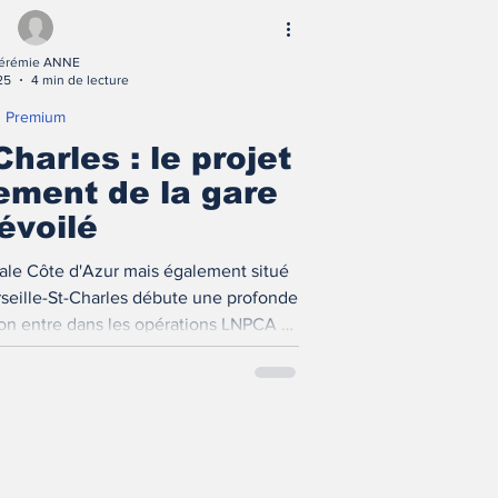
érémie ANNE
25
4 min de lecture
Premium
Charles : le projet
ement de la gare
évoilé
ciale Côte d'Azur mais également situé
rseille-St-Charles débute une profonde
on entre dans les opérations LNPCA et
lle. Présentation du projet.