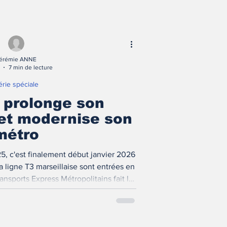
érémie ANNE
7 min de lecture
érie spéciale
e prolonge son
et modernise son
métro
5, c'est finalement début janvier 2026
a ligne T3 marseillaise sont entrées en
ansports Express Métropolitains fait le
 tramways et de métro à Marseille !