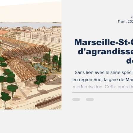
J
11 avr. 20
Marseille-St-
d'agrandiss
d
Sans lien avec la série spé
en région Sud, la gare de Ma
modernisation. Cette opérati
SERM d'Aix-Marsei