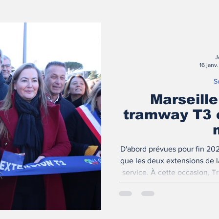
J
16 janv.
S
Marseill
tramway T3 
D'abord prévues pour fin 202
que les deux extensions de l
service. À cette occasion, Tr
point sur les réseaux de