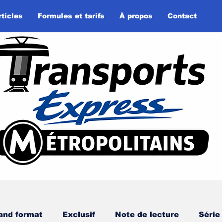
rticles
Formules et tarifs
À propos
Contact
and format
Exclusif
Note de lecture
Série