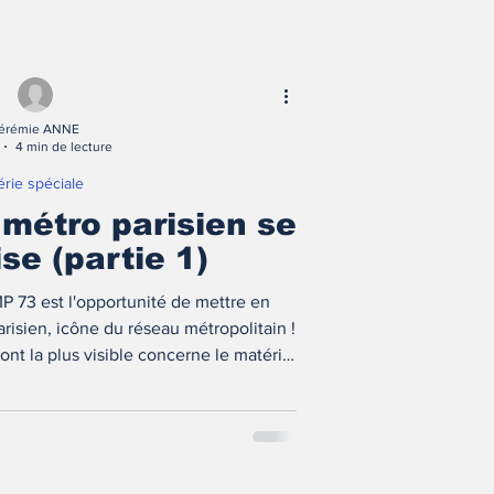
érémie ANNE
4 min de lecture
érie spéciale
 métro parisien se
se (partie 1)
MP 73 est l'opportunité de mettre en
arisien, icône du réseau métropolitain !
nt la plus visible concerne le matériel
de cette première partie !