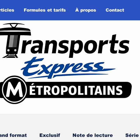
rticles
Formules et tarifs
À propos
Contact
and format
Exclusif
Note de lecture
Série