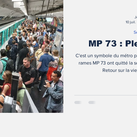
J
10 juil.
S
MP 73 : Ple
C'est un symbole du métro par
rames MP 73 ont quitté la s
Retour sur la vi