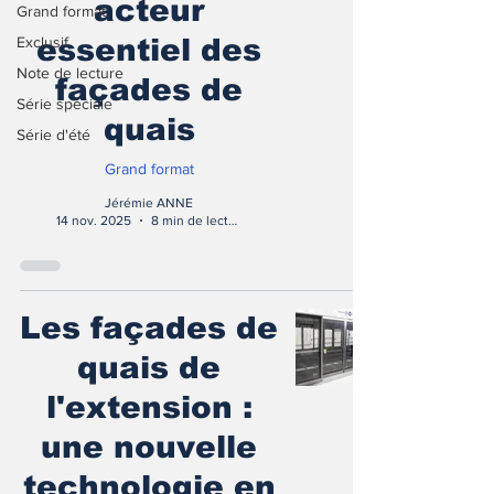
acteur
Grand format
Exclusif
essentiel des
Note de lecture
façades de
Série spéciale
quais
Série d'été
Grand format
Jérémie ANNE
14 nov. 2025
8 min de lecture
Les façades de
quais de
l'extension :
une nouvelle
technologie en