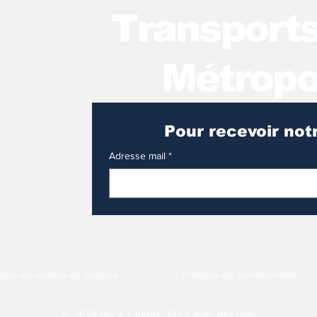
T
ransport
Métropo
Adresse mail
*
tique en matière de cookies
Politique de confidentialité
© 2024 par A L'heure. Créé avec
Wix.com