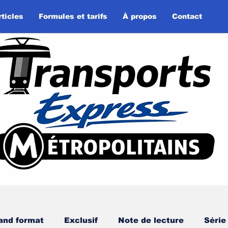
rticles
Formules et tarifs
À propos
Contact
and format
Exclusif
Note de lecture
Série