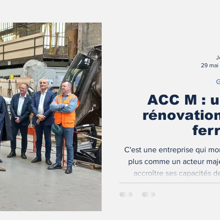
J
29 mai
G
ACC M : u
rénovatio
fer
C'est une entreprise qui mo
plus comme un acteur maje
accroître ses capacités 
nouvelle cabine de peintu
entreprise insta