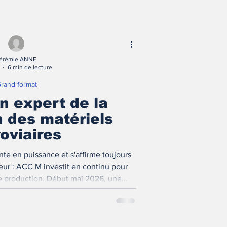
érémie ANNE
6 min de lecture
rand format
n expert de la
n des matériels
roviaires
nte en puissance et s'affirme toujours
ur : ACC M investit en continu pour
de production. Début mai 2026, une
re a été inaugurée. Focus sur cette
llée au pied des volcans !