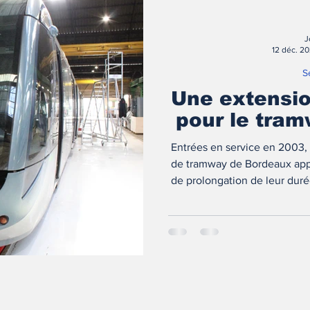
J
12 déc. 2
S
Une extensio
pour le tra
Entrées en service en 2003, 
de tramway de Bordeaux appr
de prolongation de leur duré
En novembre 2024, Transport
visité la rame en exclusivité
opération, qui pas