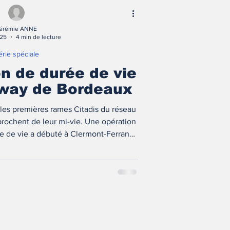
érémie ANNE
025
4 min de lecture
érie spéciale
n de durée de vie
mway de Bordeaux
les premières rames Citadis du réseau
ochent de leur mi-vie. Une opération
e de vie a débuté à Clermont-Ferrand.
s Express Métropolitains (TEM) avait
. Un an plus tard, TEM revient sur cette
se à la vitesse supérieure !